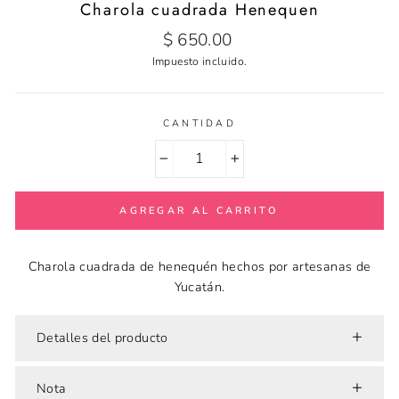
Charola cuadrada Henequen
Precio
$ 650.00
habitual
Impuesto incluido.
CANTIDAD
−
+
AGREGAR AL CARRITO
Charola cuadrada de henequén hechos por artesanas de
Yucatán.
Detalles del producto
Nota