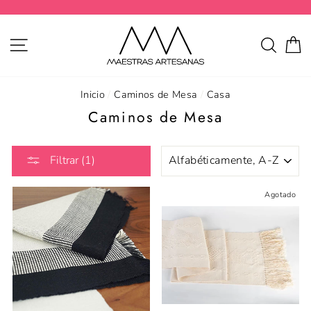
Ir
directamente
al
NAVEGACIÓN
BUSC
C
contenido
Inicio
/
Caminos de Mesa
/
Casa
Caminos de Mesa
ORDENAR
Filtrar (1)
Agotado